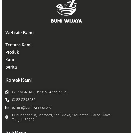
Website Kami
Tentang Kami
Produk
Karir
Berita
Kontak Kami
CS AMANDA ( +62 858-4276-7336)
0282 5298585
admin@bumiwijaya.co.id
Gunungnangka, Gentasari, Kec. Kroya, Kabupaten Cilacap, Jawa
Tengah 53282
Ikuti Kami