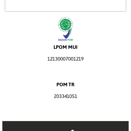
LPOM MUI
12130007001219
POM TR
203341051