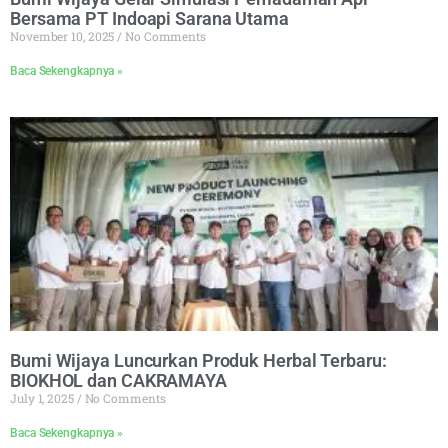
Bersama PT Indoapi Sarana Utama
November 10, 2025
No Comments
Baca Sekengkapnya »
Bumi Wijaya Luncurkan Produk Herbal Terbaru:
BIOKHOL dan CAKRAMAYA
July 1, 2025
No Comments
Baca Sekengkapnya »