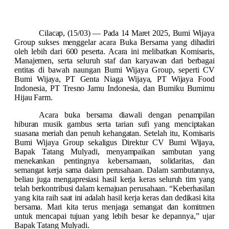
Cilacap, (15/03) —
Pada 14 Maret 2025, Bumi Wijaya
Group sukses menggelar acara Buka Bersama yang dihadiri
oleh lebih dari 600 peserta. Acara ini melibatkan Komisaris,
Manajemen, serta seluruh staf dan karyawan dari berbagai
entitas di bawah naungan Bumi Wijaya Group, seperti CV
Bumi Wijaya, PT Genta Niaga Wijaya, PT Wijaya Food
Indonesia, PT Tresno Jamu Indonesia, dan Bumiku Bumimu
Hijau Farm.
Acara buka bersama diawali dengan penampilan
hiburan musik gambus serta tarian sufi yang menciptakan
suasana meriah dan penuh kehangatan. Setelah itu, Komisaris
Bumi Wijaya Group sekaligus Direktur CV Bumi Wijaya,
Bapak Tatang Mulyadi, menyampaikan sambutan yang
menekankan pentingnya kebersamaan, solidaritas, dan
semangat kerja sama dalam perusahaan. Dalam sambutannya,
beliau juga mengapresiasi hasil kerja keras seluruh tim yang
telah berkontribusi dalam kemajuan perusahaan. “Keberhasilan
yang kita raih saat ini adalah hasil kerja keras dan dedikasi kita
bersama. Mari kita terus menjaga semangat dan komitmen
untuk mencapai tujuan yang lebih besar ke depannya,” ujar
Bapak Tatang Mulyadi.