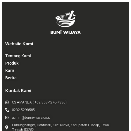
Website Kami
Tentang Kami
Produk
Karir
Berita
Kontak Kami
CS AMANDA ( +62 858-4276-7336)
0282 5298585
admin@bumiwijaya.co.id
Gunungnangka, Gentasari, Kec. Kroya, Kabupaten Cilacap, Jawa
Tengah 53282