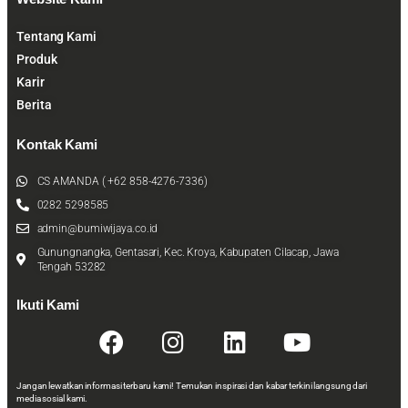
Tentang Kami
Produk
Karir
Berita
Kontak Kami
CS AMANDA ( +62 858-4276-7336)
0282 5298585
admin@bumiwijaya.co.id
Gunungnangka, Gentasari, Kec. Kroya, Kabupaten Cilacap, Jawa
Tengah 53282
Ikuti Kami
Jangan lewatkan informasi terbaru kami! Temukan inspirasi dan kabar terkini langsung dari
media sosial kami.