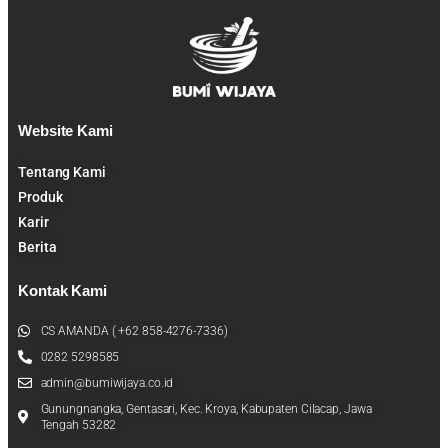
Website Kami
Tentang Kami
Produk
Karir
Berita
Kontak Kami
CS AMANDA ( +62 858-4276-7336)
0282 5298585
admin@bumiwijaya.co.id
Gunungnangka, Gentasari, Kec. Kroya, Kabupaten Cilacap, Jawa
Tengah 53282