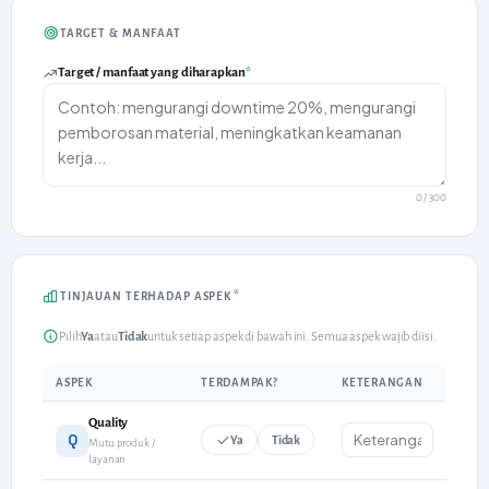
TARGET & MANFAAT
Target / manfaat yang diharapkan
*
0
/ 300
*
TINJAUAN TERHADAP ASPEK
Pilih
Ya
atau
Tidak
untuk setiap aspek di bawah ini. Semua aspek wajib diisi.
ASPEK
TERDAMPAK?
KETERANGAN
Quality
Q
Ya
Tidak
Mutu produk /
layanan