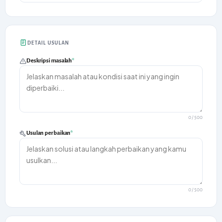
DETAIL USULAN
Deskripsi masalah
*
0
/ 500
Usulan perbaikan
*
0
/ 500