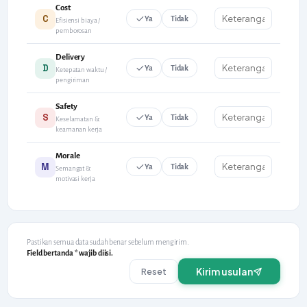
Cost
C
Ya
Tidak
Efisiensi biaya /
pemborosan
Delivery
D
Ya
Tidak
Ketepatan waktu /
pengiriman
Safety
S
Ya
Tidak
Keselamatan &
keamanan kerja
Morale
M
Ya
Tidak
Semangat &
motivasi kerja
Pastikan semua data sudah benar sebelum mengirim.
Field bertanda * wajib diisi.
Kirim usulan
Reset