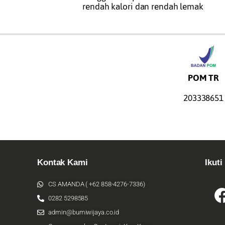
rendah kalori dan rendah lemak
POM TR
203338651
Kontak Kami
Ikuti
CS AMANDA ( +62 858-4276-7336)
0282 5298585
admin@bumiwijaya.co.id