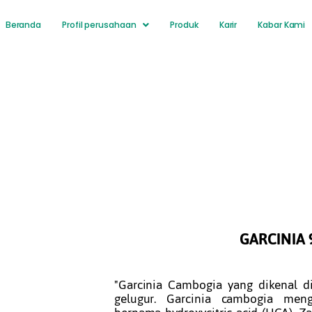
Beranda
Profil perusahaan
Produk
Karir
Kabar Kami
GARCINIA 
"Garcinia Cambogia yang dikenal d
gelugur. Garcinia cambogia men