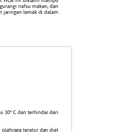
Zat HCA ini diklaim mampu
urangi nafsu makan, dan
 jaringan lemak di dalam
 30° C dan terhindar dari
 olahraga teratur dan diet