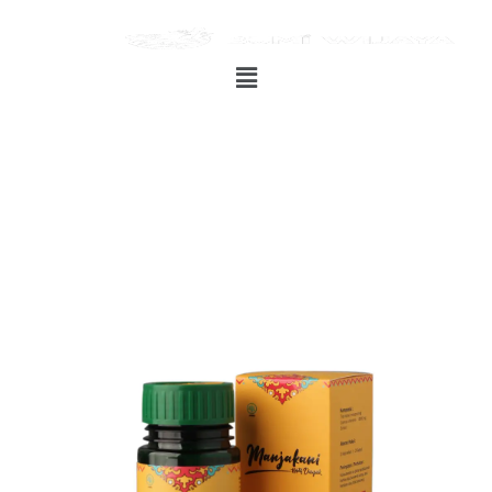
Manjakani
Manjakani
Manjakani