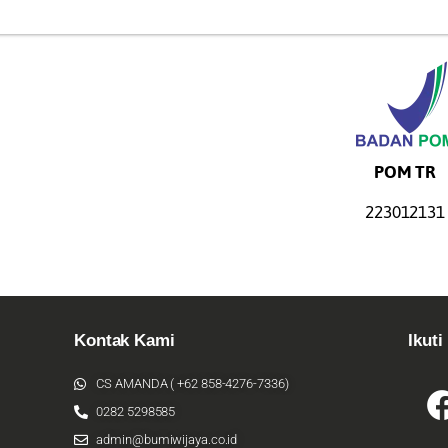
POM TR
223012131
Kontak Kami
Ikuti
CS AMANDA ( +62 858-4276-7336)
0282 5298585
admin@bumiwijaya.co.id