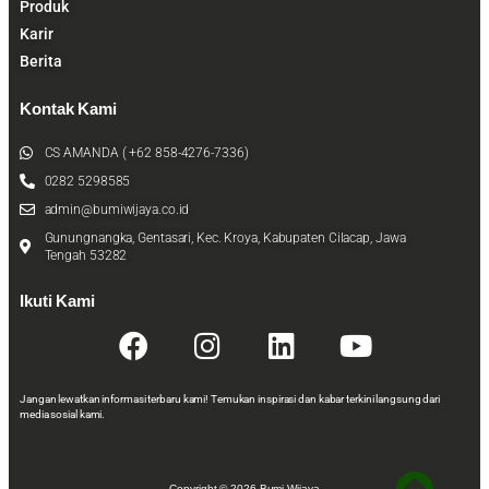
Produk
Karir
Berita
Kontak Kami
CS AMANDA ( +62 858-4276-7336)
0282 5298585
admin@bumiwijaya.co.id
Gunungnangka, Gentasari, Kec. Kroya, Kabupaten Cilacap, Jawa
Tengah 53282
Ikuti Kami
Jangan lewatkan informasi terbaru kami! Temukan inspirasi dan kabar terkini langsung dari
media sosial kami.
Copyright © 2026 Bumi Wijaya