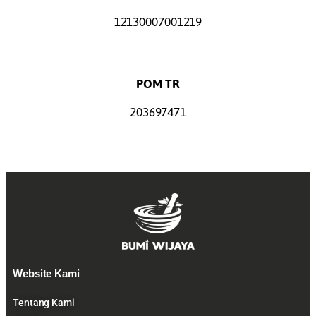
12130007001219
POM TR
203697471
Website Kami
Tentang Kami