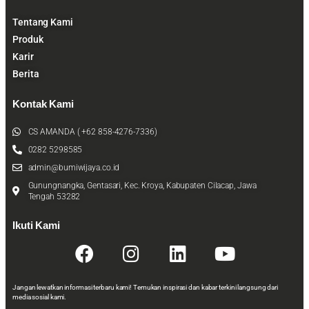
Tentang Kami
Produk
Karir
Berita
Kontak Kami
CS AMANDA ( +62 858-4276-7336)
0282 5298585
admin@bumiwijaya.co.id
Gunungnangka, Gentasari, Kec. Kroya, Kabupaten Cilacap, Jawa
Tengah 53282
Ikuti Kami
Jangan lewatkan informasi terbaru kami! Temukan inspirasi dan kabar terkini langsung dari
media sosial kami.