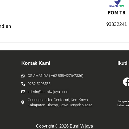
POM TR
93332241
ndian
Kontak Kami
Ikuti
CS AMANDA ( +62 858-4276-7336)
0282 5298585
admin@bumiwijaya.co.id
Gunungnangka, Gentasari, Kec. Kroya,
Jangan l
Kabupaten Cilacap, Jawa Tengah 53282
kabar ter
Copyright © 2026 Bumi Wijaya