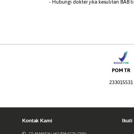
- Hubungi dokter jika kesulitan BAB ti
POM TR
233015531
Kontak Kami
Ikuti
CS AMANDA ( +62 858-4276-7336)