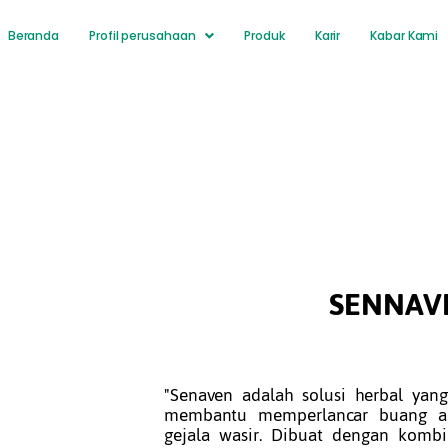
Beranda
Profil perusahaan
Produk
Karir
Kabar Kami
SENNAV
"Senaven adalah solusi herbal yan
membantu memperlancar buang ai
gejala wasir. Dibuat dengan komb